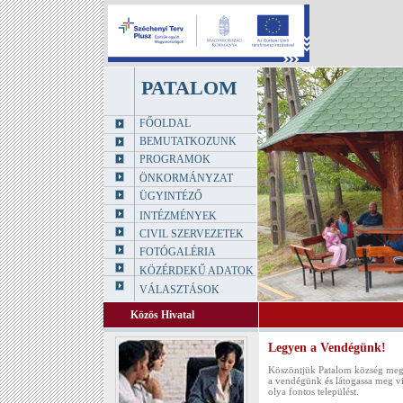
PATALOM
FŐOLDAL
BEMUTATKOZUNK
PROGRAMOK
ÖNKORMÁNYZAT
ÜGYINTÉZŐ
INTÉZMÉNYEK
CIVIL SZERVEZETEK
FOTÓGALÉRIA
KÖZÉRDEKŰ ADATOK
VÁLASZTÁSOK
Közös Hivatal
Legyen a Vendégünk!
Köszöntjük Patalom község meg
a vendégünk és látogassa meg vi
olya fontos települést.