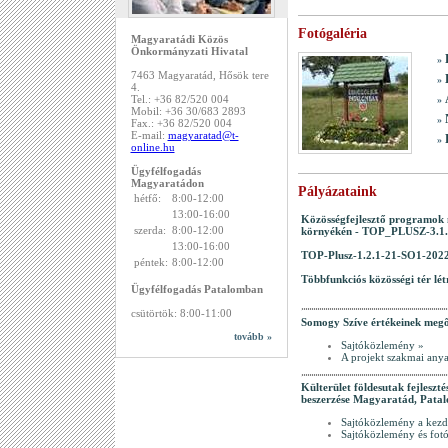
Fotógaléria
Magyaratádi Közös
Önkormányzati Hivatal
»
7463 Magyaratád, Hősök tere
»
4.
Tel.: +36 82/520 004
»
Mobil: +36 30/683 2893
»
Fax.: +36 82/520 004
E-mail:
magyaratad@t-
»
online.hu
Ügyfélfogadás
Magyaratádon
Pályázataink
hétfő:
8:00-12:00
13:00-16:00
Közösségfejlesztő programok
szerda:
8:00-12:00
környékén - TOP_PLUSZ-3.1.
13:00-16:00
TOP-Plusz-1.2.1-21-SO1-202
péntek:
8:00-12:00
Többfunkciós közösségi tér lé
Ügyfélfogadás Patalomban
csütörtök: 8:00-11:00
Somogy Szíve értékeinek megő
tovább »
Sajtóközlemény »
A projekt szakmai anya
Külterület földesutak fejleszt
beszerzése Magyaratád, Patalo
Sajtóközlemény a kezd
Sajtóközlemény és fotó